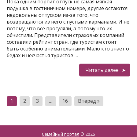
Пока одним портит отпуск не самая мягкая
подушка в гостиничном номере, другие остаются
недовольны отпуском из-за того, что
возвращаются из него с пустыми карманами. И не
потому, что все прогуляли, а потому что их
обчистили. Представители страховых компаний
составили рейтинг стран, где туристам стоит
быть особенно внимательными. Мало кто знает о
бедах и несчастья туристов …
Читать далее
Пагинация
1
2
3
…
16
Вперед »
записей
Семейный портал
© 2026