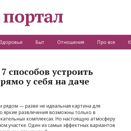
 портал
Здоровье
Быт
Отношения
Про все
К
 7 способов устроить
рямо у себя на даче
ти рядом — разве не идеальная картина для
то яркие развлечения возможны только в
екательных комплексах. Но настоящую атмосферу
ном участке. Один из самых эффектных вариантов