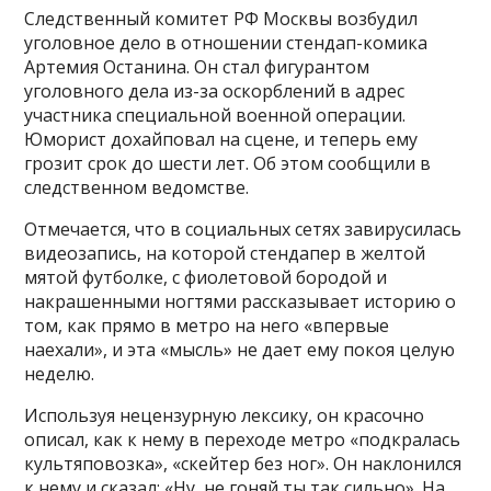
Следственный комитет РФ Москвы возбудил
уголовное дело в отношении стендап-комика
Артемия Останина. Он стал фигурантом
уголовного дела из-за оскорблений в адрес
участника специальной военной операции.
Юморист дохайповал на сцене, и теперь ему
грозит срок до шести лет. Об этом сообщили в
следственном ведомстве.
Отмечается, что в социальных сетях завирусилась
видеозапись, на которой стендапер в желтой
мятой футболке, с фиолетовой бородой и
накрашенными ногтями рассказывает историю о
том, как прямо в метро на него «впервые
наехали», и эта «мысль» не дает ему покоя целую
неделю.
Используя нецензурную лексику, он красочно
описал, как к нему в переходе метро «подкралась
культяповозка», «скейтер без ног». Он наклонился
к нему и сказал: «Ну, не гоняй ты так сильно». На