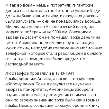
И так во всем – немцы потратили гигантские
деньги на строительство бетонных укрытий, где
должны были хранится Фау, и откуда их должны
были запускать — они не понадобились вообще.
Миллиарды ушли на Атлантический вал вдоль
морского побережья на 5000 км. Союзникам
высадить десант он не помешал, тоже деньги на
ветер. У американцев имелись ручные рации
«уоки-токи», наподобие современных мобильных
телефонов, которые стали революцией в области
связи, а для немцев они были предметом
бесплодной зависти.
Люфтваффе провалили в 1940-1941
бомбардировки Англии, а после — воздушную
оборону рейха. Тоже в результате неумения
выбрать приоритеты. Американцы изобрели
радиовзрыватели, а у немцев их не имелось, а
они по своему значению тоже были как атомная
бомба. Немцы создавали сложную бронетехнику –