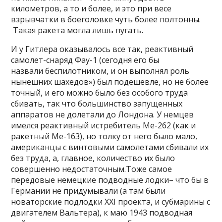
километров, а то и более, и это при весе
взрывчатки в боеголовке чуть более полтонны.
Такая ракета могла лишь пугать.
И у Гитлера оказывалось все так, реактивный
самолет-снаряд Фау-1 (сегодня его бы
назвали беспилотником, и он выполнял роль
нынешних шахедов») был подешевле, но не более
точный, и его можно было без особого труда
сбивать, так что большинство запущенных
аппаратов не долетали до Лондона. У немцев
имелся реактивный истребитель Ме-262 (как и
ракетный Ме-163), но толку от него было мало,
американцы с винтовыми самолетами сбивали их
без труда, а, главное, количество их было
совершенно недостаточным.Тоже самое
передовые немецкие подводные лодки– что бы в
Германии не придумывали (а там были
новаторские подлодки XXI проекта, и субмарины с
двигателем Вальтера), к маю 1943 подводная