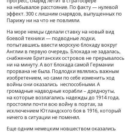
прогресс, снаряд летит в стратосфере
на небывалое расстояние. По факту — нулевой
эффект. 300 с лишним снарядов, выпущенных по
Парижу ни на что не повлияли.
На море немцы сделали ставку на новый вид
боевой техники — подводные лодки,
попытавшись ввести морскую блокаду вокруг
Англии в первую очередь. Блокада не задалась,
снабжение Британских островов не прерывалось
ни на минуту. А вот блокада самой Германии
прорвана не была. Подлодки являлись важным
изобретением, но сами по себе изменить ход
войны они оказались неспособными. А
громадные надводные корабли – дредноуты,
на которые возлагались надежды до 1914 года,
простояли почти всю войну в портах, за
исключением Ютландского боя в 1916, который
ничего в ситуации не поменял.
Еще одним немецким новшеством оказались