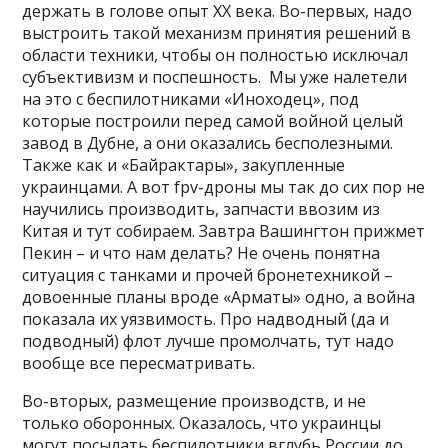
держать в голове опыт XX века. Во-первых, надо
выстроить такой механизм принятия решений в
области техники, чтобы он полностью исключал
субъективизм и поспешность. Мы уже налетели
на это с беспилотниками «Иноходец», под
которые построили перед самой войной целый
завод в Дубне, а они оказались бесполезными.
Также как и «Байрактары», закупленные
украинцами. А вот fpv-дроны мы так до сих пор не
научились производить, запчасти ввозим из
Китая и тут собираем. Завтра Вашингтон прижмет
Пекин – и что нам делать? Не очень понятна
ситуация с танками и прочей бронетехникой –
довоенные планы вроде «Арматы» одно, а война
показала их уязвимость. Про надводный (да и
подводный) флот лучше промолчать, тут надо
вообще все пересматривать.
Во-вторых, размещение производств, и не
только оборонных. Оказалось, что украинцы
могут посылать беспилотники вглубь России до