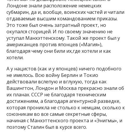
Лондоне знали расположение немецких
субмарин, да и, вообще, воинских частей и читали
отдаваемые высшим командованием приказы.
Это тоже был очень затратный проект, но
окупался сторицей. И по своему значению не
уступал Манхэттенскому. Такой же проект был у
американцев против японцев («Магия»),
благодаря чему они били их,где хотели и как
хотели.
А у нацистов (как и у японцев) ничего подобного
не имелось. Всю войну Берлин и Токио
действовали вслепую и вглухую, тогда как
Вашингтон, Лондон и Москва прекрасно знали об
их планах. СССР не благодаря техническим
достижениям, а благодаря агентурной разведке,
которая проникла не столько к немцам, сколько к
союзникам во все самые секретные сферы,
начиная с Манхэттенского проекта и «Энигмы», и
поэтому Сталин был в курсе всего.