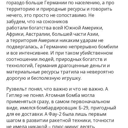
гораздо больше Германии по населению, а про
территорию и природные ресурсы и говорить
нечего, это просто не сопоставимо. Не
забудем, что на союзников
работали богатства всей Южной Америки,
Африки, Австралии, большей части Азии,
а территория Америки никаким ударам не
подвергалась, а Германию непрерывно бомбили
и все интенсивнее. И при таком убийственном
соотношении людей, природных богатств и
технологий, Германия драгоценные деньги и
материальные ресурсы тратила на невероятно
дорогую и бесполезную игрушку.
Рузвельт понял, что важно и что не важно. А
Гитлер не понял. Атомная бомба могла
применяться сразу, в самом первоначальном
виде, имелся бомбардировщик Б-29, пригодный
для ее доставки. А Фау-2 была лишь первым
шагом в развитии ракетной техники, точности
не имела никакой – плюс-минус десять