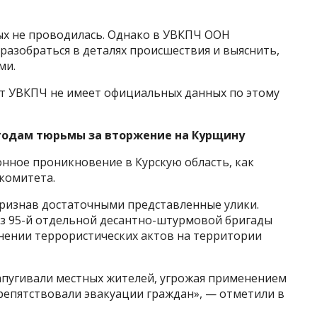
ых не проводилась. Однако в УВКПЧ ООН
азобраться в деталях происшествия и выяснить,
ми.
нт УВКПЧ не имеет официальных данных по этому
7 годам тюрьмы за вторжение на Курщину
онное проникновение в Курскую область, как
комитета.
 признав достаточными представленные улики.
з 95-й отдельной десантно-штурмовой бригады
ении террористических актов на территории
запугивали местных жителей, угрожая применением
репятствовали эвакуации граждан», — отметили в