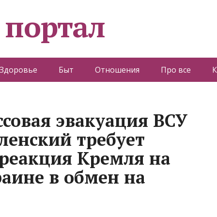
 портал
Здоровье
Быт
Отношения
Про все
К
ссовая эвакуация ВСУ
еленский требует
 реакция Кремля на
аине в обмен на