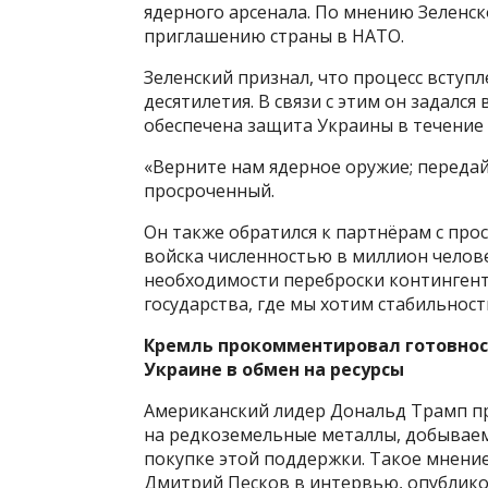
ядерного арсенала. По мнению Зеленск
приглашению страны в НАТО.
Зеленский признал, что процесс вступ
десятилетия. В связи с этим он задалс
обеспечена защита Украины в течение 
«Верните нам ядерное оружие; передай
просроченный.
Он также обратился к партнёрам с пр
войска численностью в миллион челове
необходимости переброски контингента
государства, где мы хотим стабильност
Кремль прокомментировал готовнос
Украине в обмен на ресурсы
Американский лидер Дональд Трамп п
на редкоземельные металлы, добываемы
покупке этой поддержки. Такое мнение
Дмитрий Песков в интервью, опублик