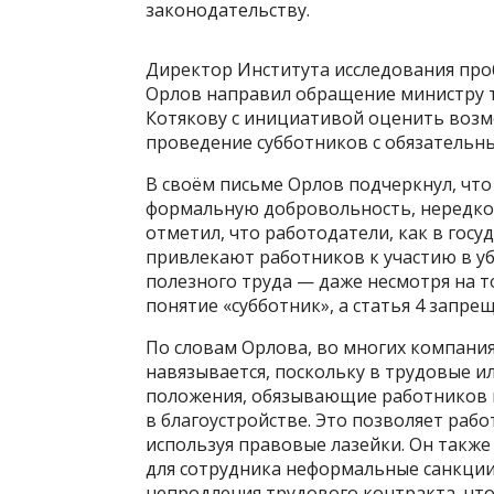
законодательству.
Директор Института исследования пр
Орлов направил обращение министру т
Котякову с инициативой оценить возм
проведение субботников с обязательн
В своём письме Орлов подчеркнул, что
формальную добровольность, нередко 
отметил, что работодатели, как в госу
привлекают работников к участию в у
полезного труда — даже несмотря на т
понятие «субботник», а статья 4 запр
По словам Орлова, во многих компания
навязывается, поскольку в трудовые 
положения, обязывающие работников в
в благоустройстве. Это позволяет раб
используя правовые лазейки. Он также
для сотрудника неформальные санкции
непродления трудового контракта, что