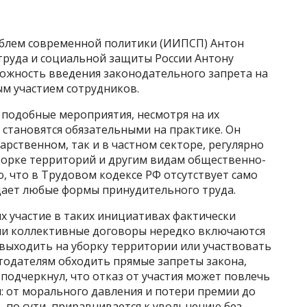
облем современной политики (ИИПСП) Антон
руда и социальной защиты России Антону
ожность введения законодательного запрета на
ым участием сотрудников.
 подобные мероприятия, несмотря на их
становятся обязательными на практике. Он
дарственном, так и в частном секторе, регулярно
борке территорий и другим видам общественно-
о, что в Трудовом кодексе РФ отсутствует само
ещает любые формы принудительного труда.
х участие в таких инициативах фактически
или коллективные договоры нередко включаются
ыходить на уборку территории или участвовать
отодателям обходить прямые запреты закона,
 подчеркнул, что отказ от участия может повлечь
: от морального давления и потери премии до
, по сути, приравнивается к увольнению без