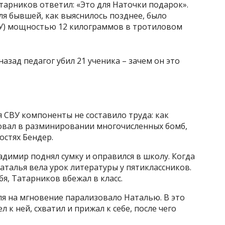
Татарников ответил: «Это для Наточки подарок».
я бывшей, как выяснилось позднее, было
ВУ) мощностью 12 килограммов в тротиловом
 СВУ компоненты не составило труда: как
овал в разминировании многочисленных бомб,
остях Бендер.
адимир поднял сумку и оправился в школу. Когда
аталья вела урок литературы у пятиклассников.
я, Татарников вбежал в класс.
я на мгновение парализовало Наталью. В это
к ней, схватил и прижал к себе, после чего