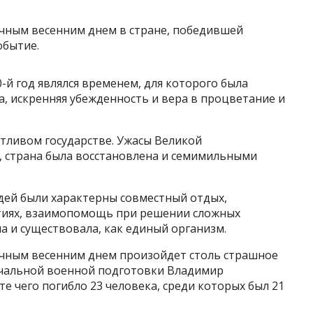
ечным весенним днем в стране, победившей
обытие.
-й год являлся временем, для которого была
, искренняя убежденность и вера в процветание и
стливом государстве. Ужасы Великой
, страна была восстановлена и семимильными
дей были характерны совместный отдых,
тиях, взаимопомощь при решении сложных
а и существовала, как единый организм.
ечным весенним днем произойдет столь страшное
начальной военной подготовки Владимир
е чего погибло 23 человека, среди которых был 21