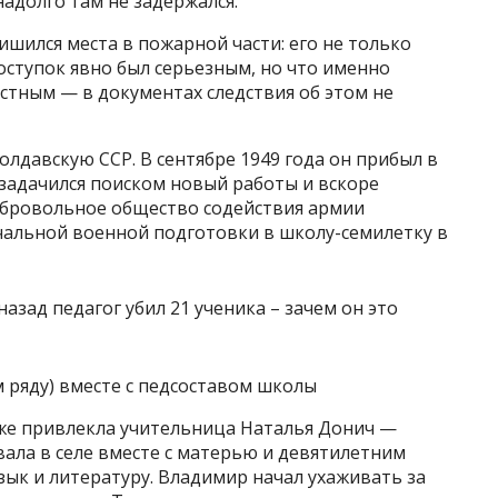
надолго там не задержался.
ишился места в пожарной части: его не только
роступок явно был серьезным, но что именно
стным — в документах следствия об этом не
лдавскую ССР. В сентябре 1949 года он прибыл в
задачился поиском новый работы и вскоре
обровольное общество содействия армии
чальной военной подготовки в школу-семилетку в
м ряду) вместе с педсоставом школы
же привлекла учительница Наталья Донич —
ала в селе вместе с матерью и девятилетним
ык и литературу. Владимир начал ухаживать за