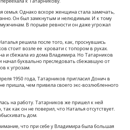
 переехала к Татарникову.
ая семья. Однако вскоре женщина стала замечать,
анно. Он был замкнутым и нелюдимым. И к тому
 мужчинам. В порыве ревности он даже угрожал
Наталья решила после того, как, проснувшись
ов стоит возле ее кровати с топором в руках.
на и сбежала из дома Владимира. Но Татарников
 и начал буквально преследовать сбежавшую от
ов к угрозам.
преля 1950 года, Татарников пригласил Донич в
 не пришла, чем привела своего экс-возлюбленного
лась на работу. Татарников же пришел к ней
 так как он не поверил, что Наталья отсутствует.
обыскивать дом.
имание, что при себе у Владимира была большая