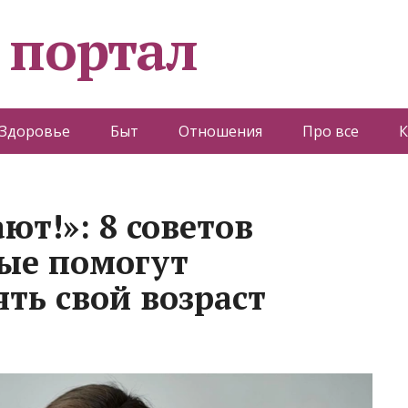
 портал
Здоровье
Быт
Отношения
Про все
К
ют!»: 8 советов
рые помогут
ь свой возраст