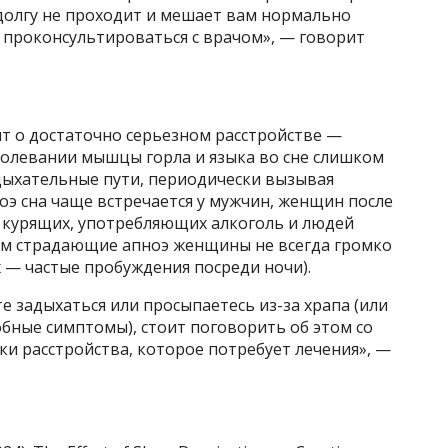
долгу не проходит и мешает вам нормально
 проконсультироваться с врачом», — говорит
т о достаточно серьезном расстройстве —
болевании мышцы горла и языка во сне слишком
дыхательные пути, периодически вызывая
оэ сна чаще встречается у мужчин, женщин после
, курящих, употребляющих алкоголь и людей
том страдающие апноэ женщины не всегда громко
х — частые пробуждения посреди ночи).
е задыхаться или просыпаетесь из-за храпа (или
обные симптомы), стоит поговорить об этом со
и расстройства, которое потребует лечения», —