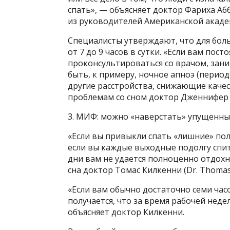
спать», — объясняет доктор Фариха Абба
из руководителей Американской акаде
Специалисты утверждают, что для бол
от 7 до 9 часов в сутки. «Если вам пос
проконсультироваться со врачом, за
быть, к примеру, ночное апноэ (период
другие расстройства, снижающие качес
проблемам со сном доктор Дженнифер Го
3. МИФ: можно «наверстать» упущенны
«Если вы привыкли спать «лишние» полч
если вы каждые выходные подолгу спите
дни вам не удается полноценно отдох
сна доктор Томас Килкенни (Dr. Thomas 
«Если вам обычно достаточно семи часо
получается, что за время рабочей неде
объясняет доктор Килкенни.