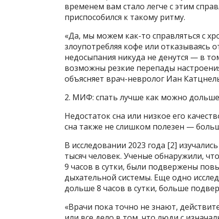
временем вам стало легче с этим справ
приспособился к такому ритму.
«Да, мы можем как-то справляться с х
злоупотребляя кофе или отказываясь о
недосыпания никуда не денутся — в том
возможны резкие перепады настроения,
объясняет врач-невролог Иан Катцнельс
2. МИФ: спать лучше как можно дольш
Недостаток сна или низкое его качеств
сна также не слишком полезен — больш
В исследовании 2023 года [2] изучалис
тысяч человек. Ученые обнаружили, чт
9 часов в сутки, были подвержены пов
дыхательной системы. Еще одно исследо
дольше 8 часов в сутки, больше подвер
«Врачи пока точно не знают, действи
или все дело в том, что люди с изнач