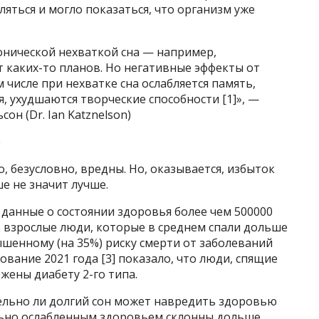
ляться и могло показаться, что организм уже
ронической нехваткой сна — например,
т каких-то планов. Но негативные эффекты от
 числе при нехватке сна ослабляется память,
 ухудшаются творческие способности [1]», —
он (Dr. Ian Katznelson)
е
о, безусловно, вредны. Но, оказывается, избыток
е не значит лучше.
ь данные о состоянии здоровья более чем 500000
о взрослые люди, которые в среднем спали дольше
ышенному (на 35%) риску смерти от заболеваний
вание 2021 года [3] показало, что люди, спящие
жены диабету 2-го типа.
тельно ли долгий сон может навредить здоровью
ально ослабленным здоровьем склонны дольше