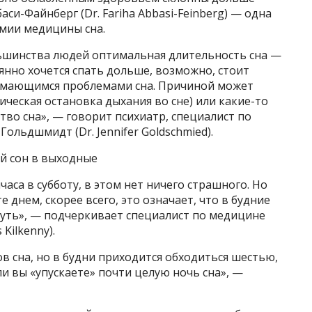
си-Файнберг (Dr. Fariha Abbasi-Feinberg) — одна
мии медицины сна.
ьшинства людей оптимальная длительность сна —
тоянно хочется спать дольше, возможно, стоит
нимающимся проблемами сна. Причиной может
ическая остановка дыхания во сне) или какие-то
тво сна», — говорит психиатр, специалист по
льдшмидт (Dr. Jennifer Goldschmied).
й сон в выходные
аса в субботу, в этом нет ничего страшного. Но
 днем, скорее всего, это означает, что в будние
нуть», — подчеркивает специалист по медицине
Kilkenny).
в сна, но в будни приходится обходиться шестью,
ли вы «упускаете» почти целую ночь сна», —