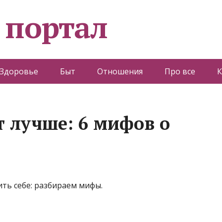
 портал
Здоровье
Быт
Отношения
Про все
К
т лучше: 6 мифов о
ить себе: разбираем мифы.