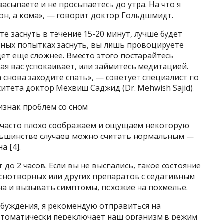
засыпаете и не просыпаетесь до утра. На что я
сон, а кома», — говорит доктор Гольдшмидт.
е заснуть в течение 15-20 минут, лучше будет
одных попытках заснуть, вы лишь провоцируете
дет еще сложнее. Вместо этого постарайтесь
ая вас успокаивает, или займитесь медитацией.
 снова заходите спать», — советует специалист по
итета доктор Мехвиш Саджид (Dr. Mehwish Sajid).
изнак проблем со сном
 часто плохо соображаем и ощущаем некоторую
льшинстве случаев можно считать нормальным —
 [4].
 до 2 часов. Если вы не выспались, такое состояние
снотворных или других препаратов с седативным
на и вызывать симптомы, похожие на похмелье.
обуждения, я рекомендую отправиться на
втоматически переключает наш организм в режим