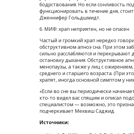
бодрствования. Но если сонливость по
функционировать в течение дня, стоит
Дженнифер Гольдшмидт.
6. МИФ: храп неприятен, но не опасен
Частый и громкий храп нередко говори
обструктивном апноэ сна. При этом за
сильно расслабляются и перекрывают 
остановку дыхания. Обструктивное апн
менопаузы, а также у лиц с ожирением
среднего и старшего возраста. (При э
храпят, иногда основной симптом у ни
«Если во сне вы периодически начинает
кто-то видел вас спящим и описал под
специалистом — возможно, это признак
подчеркивает Мехвиш Саджид.
Источники: