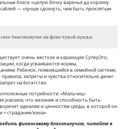
ьные блага: «целую бочку варенья да корзину
 саблей — «лучше сдохнуть, чем быть проклятым
а свое благополучие на фоне чужой нужды
ществует очень жесткое и карающее СуперЭго,
зации, когда усваиваются нормы,
иям. Ребенок, появившийся в семейной системе,
правила, запреты и чувства относительно денег.
апрет на богатство.
воположные потребности. «Мальчиш-
я усвоила, что желание и способность быть
воречит идеалам и ценностям среды, в которой он
и = страдание/вина».
редить финансовому благополучию, читайте в