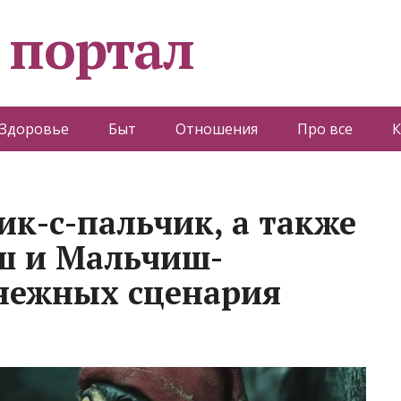
 портал
Здоровье
Быт
Отношения
Про все
К
ик-с-пальчик, а также
ш и Мальчиш-
нежных сценария