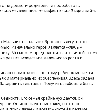
его не должен» родителю, и проработать
лельно отказавшись от инфантильной идеи найти
о Мальчика-с-пальчик бросают в лесу, но он
емью. Изначально герой является «слабым
ставку. Мы можем предположить, что виной этому
ыл развит вследствие маленького роста и
финансовом кризисе, поэтому ребенок меняется
ьях и материально их обеспечивая. Здесь задача
. Завершить гештальт. Получить любовь и быть
бедности. Его семья крайне нуждается, он
урсов. Он использует смекалку, но это не
и, а поиск лазеек и возможностей в режиме