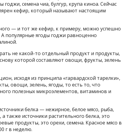
 годжи, семена чиа, булгур, крупа киноа. Сейчас
улярен кефир, который называют настоящим
ного — и тот же кефир, к примеру, можно успешно
 А популярные ягоды годжи равноценно
алиной.
брать не какой-то отдельный продукт и продукты,
снову которой составляют овощи, фрукты, зелень
ион, исходя из принципа «гарвардской тарелки»,
ы, овощи, зелень, ягоды, то есть то, что
много полезных микроэлементов, витаминов и
сточники белка — нежирное, белое мясо, рыба,
 а также источники растительного белка, это
оевые продукты, это орехи, семена. Красное мясо в
0 г в неделю.