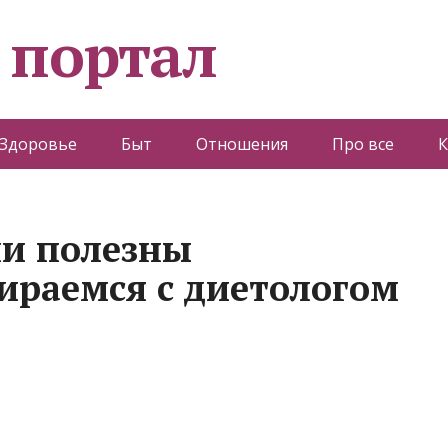
 портал
Здоровье
Быт
Отношения
Про все
К
ли полезны
ираемся с диетологом