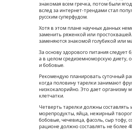
знакомая всем гречка, потом были ягоды
вслед за интернет-трендами стал поп
русским суперфудом.
Хотя в этом плане научных данных нем
заменить ряженкой или простоквашей.
заменяются знакомой голубикой или м
За основу здорового питания следует 
а в целом средиземноморскую диету, о
и бобовые.
Рекомендую планировать суточный рац
когда половину тарелки занимают фрукт
низкокалорийно. Это дает организму 
клетчатки.
Четверть тарелки должны составлять и
морепродукты, яйца, нежирный творог,
бобовые, чечевица, фасоль, сыр тофу, с
рационе должно составлять не более 40