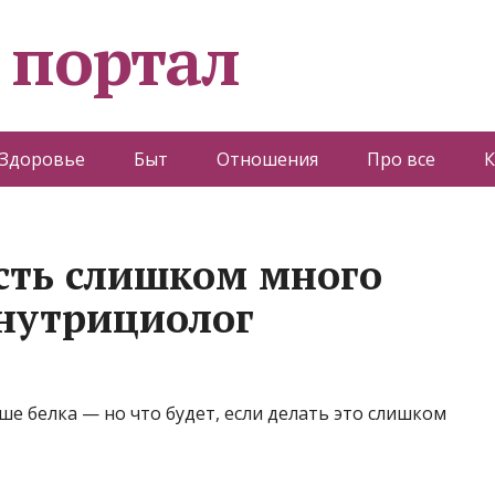
 портал
Здоровье
Быт
Отношения
Про все
К
есть слишком много
 нутрициолог
ше белка — но что будет, если делать это слишком