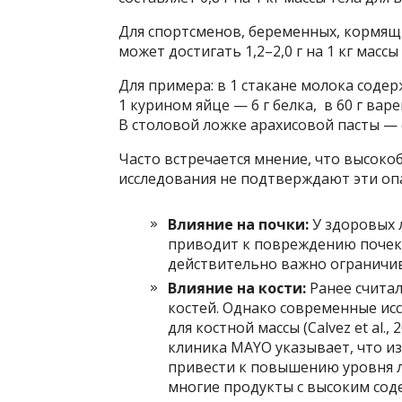
Для спортсменов, беременных, кормя
может достигать 1,2–2,0 г на 1 кг массы т
Для примера: в 1 стакане молока содержи
1 курином яйце — 6 г белка, в 60 г вар
В столовой ложке арахисовой пасты — 
Часто встречается мнение, что высокоб
исследования не подтверждают эти оп
Влияние на почки:
У здоровых 
приводит к повреждению почек.
действительно важно ограничиват
Влияние на кости:
Ранее счита
костей. Однако современные ис
для костной массы (Calvez et al., 
клиника MAYO указывает, что и
привести к повышению уровня л
многие продукты с высоким сод