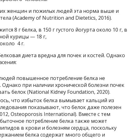
щих женщин и пожилых людей эта норма выше и
ела (Academy of Nutrition and Dietetics, 2016).
тся 8 г белка, в 150 г густого йогурта около 10 г, в
еной курицы — 18 г,
около 4 г.
елковая диета вредна для почек и костей. Однако
асения:
людей повышенное потребление белка не
 Однако при наличии хронической болезни почек
ь белок (National Kidney Foundation, 2020).
лось, что избыток белка вымывает кальций из
следования показывают, что белок даже полезен
2012, Osteoporosis International). Вместе с тем
збыточное потребление белка также может
ипидов в крови и болезням сердца, поскольку
ержанием белка содержат много общего и