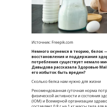
Источник: Freepik.com
Немного окунемся в теорию, белок 
восстановления и поддержания здор
потребления существует немало миф
Давыдова рассказала Здоровью Mail
его избыток быть вреден?
Сколько белка нам нужно для жизни
Рекомендованная суточная норма потре
физической активности и состояния здо
(IOM) и Всемирной организации здрав
составляет 0,8 г на 1 кг массы тела для