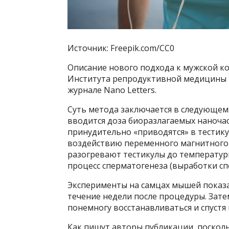
Источник: Freepik.com/CC0
Описание нового подхода к мужской к
Института репродуктивной медицины У
журнале Nano Letters.
Суть метода заключается в следующем
вводится доза биоразлагаемых наноча
принудительно «приводятся» в тестику
воздействию переменного магнитного 
разогревают тестикулы до температур
процесс сперматогенеза (выработки сп
Эксперименты на самцах мышей показа
течение недели после процедуры. Зат
понемногу восстанавливаться и спустя
Как пишут авторы публикации, посколь