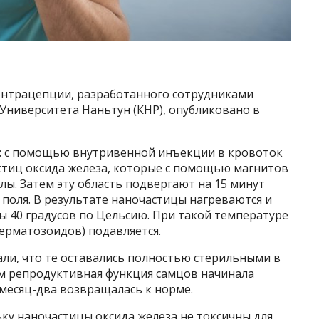
онтрацепции, разработанного сотрудниками
ниверситета Наньтун (КНР), опубликовано в
: с помощью внутривенной инъекции в кровоток
стиц оксида железа, которые с помощью магнитов
лы. Затем эту область подвергают на 15 минут
поля. В результате наночастицы нагреваются и
ы 40 градусов по Цельсию. При такой температуре
ерматозоидов) подавляется.
ли, что те оставались полностью стерильными в
ем репродуктивная функция самцов начинала
 месяц-два возвращалась к норме.
ку наночастицы оксида железа не токсичны для