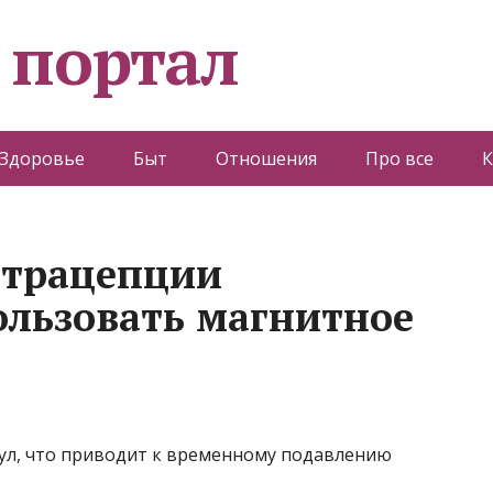
 портал
Здоровье
Быт
Отношения
Про все
К
нтрацепции
льзовать магнитное
ул, что приводит к временному подавлению