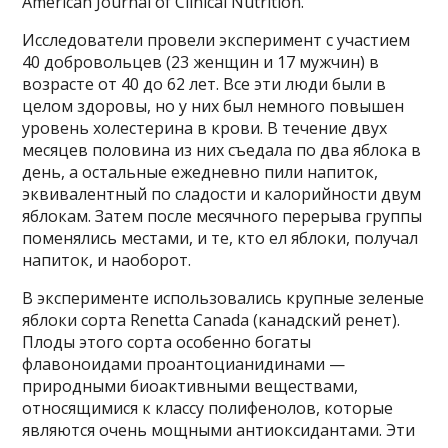
American Journal of Clinical Nutrition.
Исследователи провели эксперимент с участием
40 добровольцев (23 женщин и 17 мужчин) в
возрасте от 40 до 62 лет. Все эти люди были в
целом здоровы, но у них был немного повышен
уровень холестерина в крови. В течение двух
месяцев половина из них съедала по два яблока в
день, а остальные ежедневно пили напиток,
эквивалентный по сладости и калорийности двум
яблокам. Затем после месячного перерыва группы
поменялись местами, и те, кто ел яблоки, получал
напиток, и наоборот.
В эксперименте использовались крупные зеленые
яблоки сорта Renetta Canada (канадский ренет).
Плоды этого сорта особенно богаты
флавоноидами проантоцианидинами —
природными биоактивными веществами,
относящимися к классу полифенолов, которые
являются очень мощными антиоксидантами. Эти