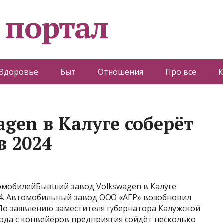
 портал
Здоровье
Быт
Отношения
Про все
К
agen в Калуге соберёт
в 2024
омобилейБывший завод Volkswagen в Калуге
24. Автомобильный завод ООО «АГР» возобновил
По заявлению заместителя губернатора Калужской
ода с конвейеров предприятия сойдёт несколько