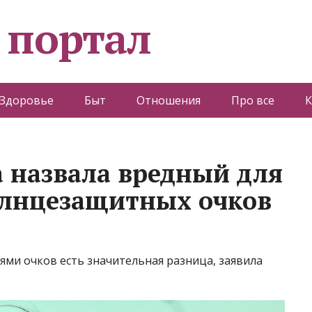
 портал
Здоровье
Быт
Отношения
Про все
К
а назвала вредный для
солнцезащитных очков
и очков есть значительная разница, заявила