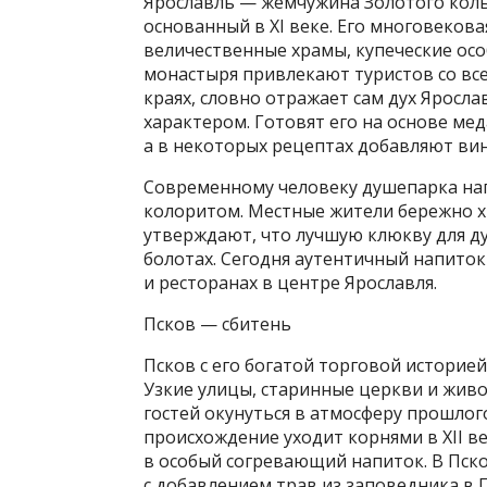
Ярославль — жемчужина Золотого коль
основанный в XI веке. Его многовекова
величественные храмы, купеческие ос
монастыря привлекают туристов со вс
краях, словно отражает сам дух Яросла
характером. Готовят его на основе ме
а в некоторых рецептах добавляют вин
Современному человеку душепарка нап
колоритом. Местные жители бережно х
утверждают, что лучшую клюкву для д
болотах. Сегодня аутентичный напито
и ресторанах в центре Ярославля.
Псков — сбитень
Псков с его богатой торговой историей
Узкие улицы, старинные церкви и жив
гостей окунуться в атмосферу прошлого
происхождение уходит корнями в XII ве
в особый согревающий напиток. В Пско
с добавлением трав из заповедника в П