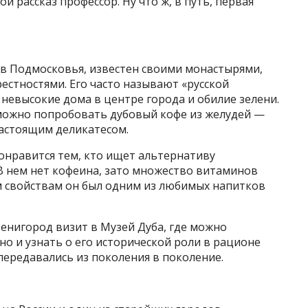
й рассказ профессор. Ну что ж, в путь, первая
ов Подмосковья, известен своими монастырями,
стностями. Его часто называют «русской
невысокие дома в центре города и обилие зелени.
 можно попробовать дубовый кофе из желудей —
настоящим деликатесом.
онравится тем, кто ищет альтернативу
 нем нет кофеина, зато множество витаминов
м свойствам он был одним из любимых напитков
енигород визит в Музей Дуба, где можно
но и узнать о его исторической роли в рационе
передавались из поколения в поколение.