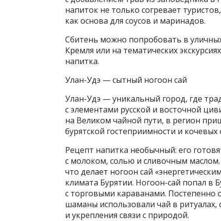
напиток не только согревает туристов
как основа для соусов и маринадов.
Сбитень можно попробовать в уличных
Кремля или на тематических экскурсия
напитка.
Улан-Удэ — сытный ногоон сай
Улан-Удэ — уникальный город, где тра
с элементами русской и восточной ци
на Великом чайной пути, в регион при
бурятской гостеприимности и кочевых 
Рецепт напитка необычный: его готовя
с молоком, солью и сливочным маслом
что делает ногоон сай «энергетически
климата Бурятии. Ногоон-сай попал в Б
с торговыми караванами. Постепенно о
шаманы использовали чай в ритуалах, 
и укрепления связи с природой.