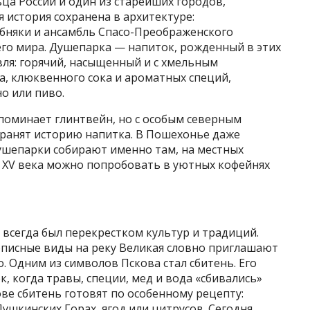
ца России и один из старейших городов,
я история сохранена в архитектуре:
обняки и ансамбль Спасо-Преображенского
его мира. Душепарка — напиток, рожденный в этих
вля: горячий, насыщенный и с хмельным
да, клюквенного сока и ароматных специй,
о или пиво.
оминает глинтвейн, но с особым северным
ранят историю напитка. В Пошехонье даже
ушепарки собирают именно там, на местных
к XV века можно попробовать в уютных кофейнях
 всегда был перекрестком культур и традиций.
описные виды на реку Великая словно приглашают
. Одним из символов Пскова стал сбитень. Его
к, когда травы, специи, мед и вода «сбивались»
ве сбитень готовят по особенному рецепту:
ушкинских Горах, ягод или цитрусов. Сегодня