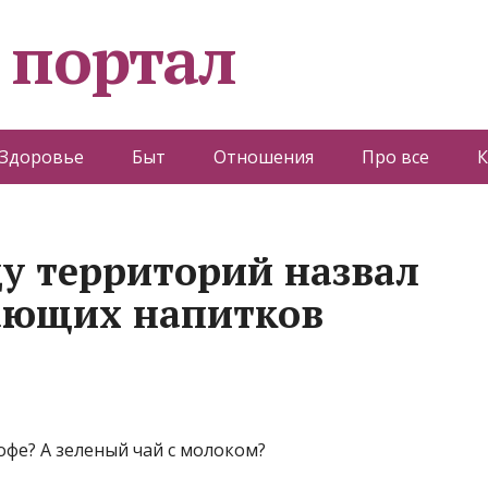
 портал
Здоровье
Быт
Отношения
Про все
К
ду территорий назвал
вающих напитков
фе? А зеленый чай с молоком?