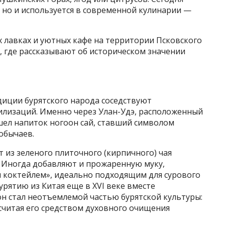
, но и используется в современной кулинарии —
 лавках и уютных кафе на территории Псковского
х, где рассказывают об историческом значении
диции бурятского народа соседствуют
вилизаций. Именно через Улан-Удэ, расположенный
шел напиток ногоон сай, ставший символом
обычаев.
т из зеленого плиточного (кирпичного) чая
. Иногда добавляют и прожаренную муку,
м коктейлем», идеально подходящим для сурового
урятию из Китая еще в XVI веке вместе
н стал неотъемлемой частью бурятской культуры:
считая его средством духовного очищения