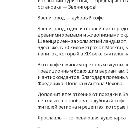
в сознании туристов», — предваряет сво
остановка — Звенигород!
Звенигород — дубовый кофе
Звенигород, один из старейших город
древними храмами и живописными окре
Швейцарией» за холмистый ландшафт, 
Здесь же, в 70 километрах от Москвы,
напиток, который в XIX веке считался 
Этот кофе с мягким ореховым вкусом п
традиционным бодрящим вариантам. В
и антиоксидантов. Благодаря полезны
Фредерика Шопена и Антона Чехова.
Дополнит впечатление от поездки в Зв
не только попробовать дубовый кофе, 
жителей региона и рецептах, которые 
Ярославль — согревающая душепарка