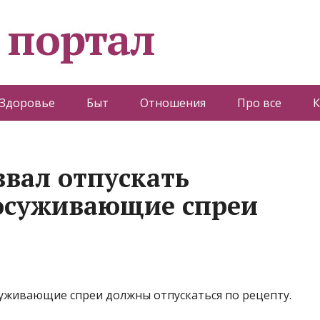
 портал
Здоровье
Быт
Отношения
Про все
К
звал отпускать
досуживающие спреи
суживающие спреи должны отпускаться по рецепту.