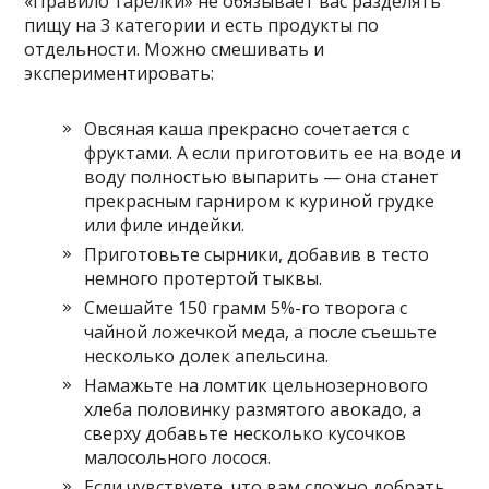
«Правило тарелки» не обязывает вас разделять
пищу на 3 категории и есть продукты по
отдельности. Можно смешивать и
экспериментировать:
Овсяная каша прекрасно сочетается с
фруктами. А если приготовить ее на воде и
воду полностью выпарить — она станет
прекрасным гарниром к куриной грудке
или филе индейки.
Приготовьте сырники, добавив в тесто
немного протертой тыквы.
Смешайте 150 грамм 5%-го творога с
чайной ложечкой меда, а после съешьте
несколько долек апельсина.
Намажьте на ломтик цельнозернового
хлеба половинку размятого авокадо, а
сверху добавьте несколько кусочков
малосольного лосося.
Если чувствуете, что вам сложно добрать