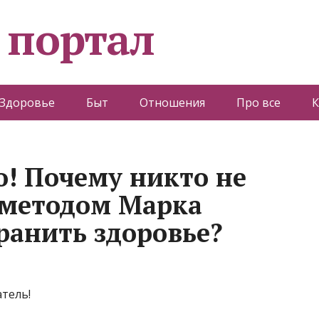
 портал
Здоровье
Быт
Отношения
Про все
К
о! Почему никто не
 методом Марка
ранить здоровье?
атель!