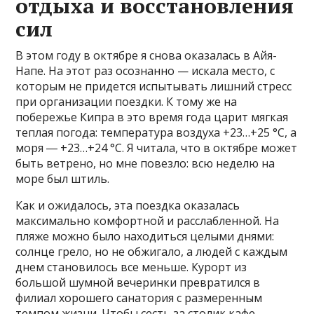
отдыха и восстановления
сил
В этом году в октябре я снова оказалась в Айя-
Напе. На этот раз осознанно — искала место, с
которым не придется испытывать лишний стресс
при организации поездки. К тому же на
побережье Кипра в это время года царит мягкая
теплая погода: температура воздуха +23…+25 °C, а
моря ― +23…+24 °C. Я читала, что в октябре может
быть ветрено, но мне повезло: всю неделю на
море был штиль.
Как и ожидалось, эта поездка оказалась
максимально комфортной и расслабленной. На
пляже можно было находиться целыми днями:
солнце грело, но не обжигало, а людей с каждым
днем становилось все меньше. Курорт из
большой шумной вечеринки превратился в
филиал хорошего санатория с размеренным
темпом жизни. Чтобы сесть за столик кафе,