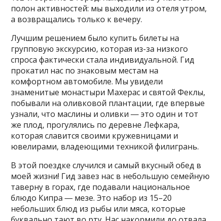
полон активностей: мы выходили из отеля утром,
а возвращались только к вечеру.
Лучшим решением было купить билеты на
групповую экскурсию, которая из-за низкого
спроса фактически стала индивидуальной. Гид
прокатил нас по знаковым местам на
комфортном автомобиле. Мы увидели
знаменитые монастыри Махерас и святой Феклы,
побывали на оливковой плантации, где впервые
узнали, что маслины и оливки ― это один и тот
же плод, прогулялись по деревне Лефкара,
которая славится своими кружевницами и
ювелирами, владеющими техникой филигрань.
В этой поездке случился и самый вкусный обед в
моей жизни! Гид завез нас в небольшую семейную
таверну в горах, где подавали национальное
блюдо Кипра ― мезе. Это набор из 15–20
небольших блюд из рыбы или мяса, которые
буквально тают во рту. Нас накормили до отвала