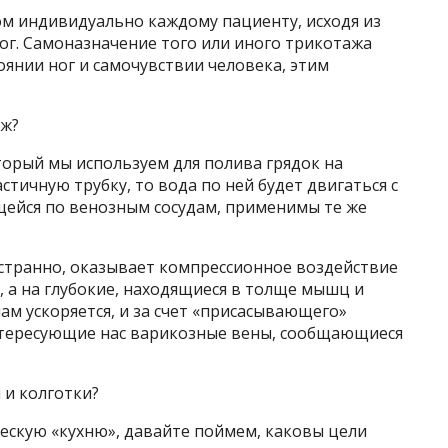
ом индивидуально каждому пациенту, исходя из
ог. Самоназначение того или иного трикотажа
оянии ног и самочувствии человека, этим
аж?
торый мы используем для полива грядок на
ластичную трубку, то вода по ней будет двигаться с
щейся по венозным сосудам, применимы те же
 странно, оказывает компрессионное воздействие
 а на глубокие, находящиеся в толще мышц и
ам ускоряется, и за счет «присасывающего»
нтересующие нас варикозные вены, сообщающиеся
 и колготки?
ескую «кухню», давайте поймем, каковы цели