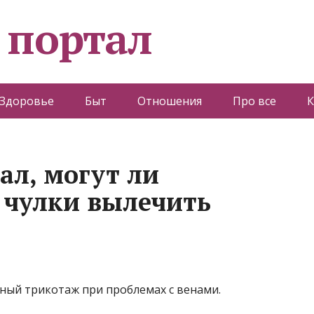
 портал
Здоровье
Быт
Отношения
Про все
К
ал, могут ли
 чулки вылечить
ный трикотаж при проблемах с венами.