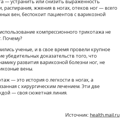
та — устранить или снизить выраженность
и, распирания, жжения в ногах, отеков ног — всего
нных вен, беспокоит пациентов с варикозной
: использование компрессионного трикотажа не
. Почему?
лись ученые, и в свое время провели крупное
ие убедительных доказательств того, что
амику развития варикозной болезни ног, не
рикозные вены.
аж — это история о легкости в ногах, а
занная с хирургическим лечением. Эти две
ждой — своя сюжетная линия.
Источник:
health.mail.ru