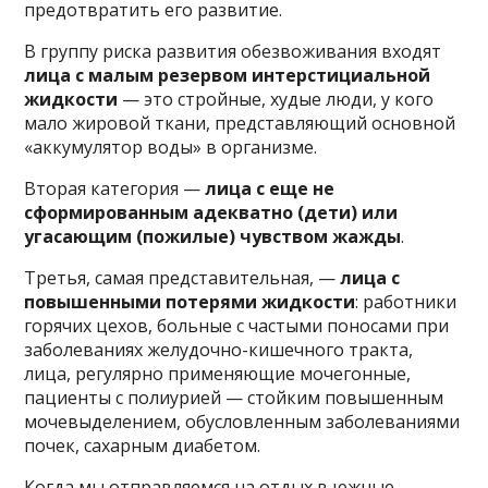
предотвратить его развитие.
В группу риска развития обезвоживания входят
лица с малым резервом интерстициальной
жидкости
— это стройные, худые люди, у кого
мало жировой ткани, представляющий основной
«аккумулятор воды» в организме.
Вторая категория —
лица с еще не
сформированным адекватно (дети) или
угасающим (пожилые) чувством жажды
.
Третья, самая представительная, —
лица с
повышенными потерями жидкости
: работники
горячих цехов, больные с частыми поносами при
заболеваниях желудочно-кишечного тракта,
лица, регулярно применяющие мочегонные,
пациенты с полиурией — стойким повышенным
мочевыделением, обусловленным заболеваниями
почек, сахарным диабетом.
Когда мы отправляемся на отдых в южные