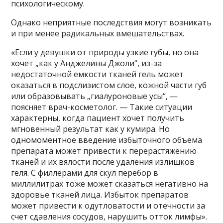
психологическому.
Однако неприятные последствия могут возникать
и при менее радикальных вмешательствах.
«Если у девушки от природы узкие губы, но она
хочет „как у Анджелины Джоли“, из-за
недостаточной емкости тканей гель может
оказаться в подслизистом слое, кожной части губ
или образовывать „гиалуроновые усы“, —
поясняет врач-косметолог. — Такие ситуации
характерны, когда пациент хочет получить
мгновенный результат как у кумира. Но
одномоментное введение избыточного объема
препарата может привести к перерастяжению
тканей и их вялости после удаления излишков
геля. С филлерами для скул перебор в
миллилитрах тоже может сказаться негативно на
здоровье тканей лица. Избыток препаратов
может привести к одутловатости и отечности за
счет сдавления сосудов, нарушить отток лимфы».