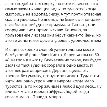
легко подобраться сверху, но всем известно, что
самые захватывающие виды получаются, когда
смотришь на водопад снизу. А тут почти отвесная
скала и ущелье… Но японцы не были бы японцами,
если бы что-нибудь не придумали. Так вот, они
соорудили лифт прямо в скале. Конечно, за
пользование лифтом они берут какие-то йены, но
это те деньги, которые отдаёшь с удовольствием.
И ещё несколько слов об удивительном месте —
бамбуковой роще близ Киото. Деревья там по 30-
40 метров в высоту. Впечатление такое, как будто
десятки тысяч удочек собрали в одно место. И
этот лес разговаривает. Деревья щёлкают,
трещат без умолку, стонут и хихикают. Туда стоит
идти или рано утром или вечером, когда мало
туристов, а то их ор забивает любой шум леса… Ну
или как мы, во время тайфуна. Людей тогда
совсем мало… Правда, мокро…