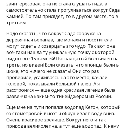
заинтересовал, она не стала слушать гида, а
самостоятельно стала прогуливаться вокруг Сада
Камней. То там присядет, то в другом месте, то в
третьем.
Надо сказать, что вокруг Сада сооружена
деревянная веранда, где монахи и посетители
могут сидеть и созерцать это чудо. Так вот она
всё-таки нашла ту уникальную точку с которой
видны все 15 камней! Пятнадцатый был виден на
треть, но виден! Если сказать, что японцы были в
шоке, это ничего не сказать! Они сто раз
проверили, усаживаясь на это место, качали
головой, показывали большой палец. А я
расстроился — ещё одна красивая легенда была
развенчана каким-то тинейджером из России.
Еще мне на пути попался водопад Кегон, который
со стометровой высоты обрушивает воду вниз.
Очень красивое зрелище. Вокруг него и так
природа великолепна, а тут ещё водопад. К нему