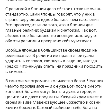
С религией в Японии дело обстоит тоже не очень
стандартно. Сами японцы говорят, что у них в
стране верующих вдвое больше, чем населения.
Это происходит из-за того, что в Японии две
главные религии: буддизм и синтоизм. Так вот,
абсолютное большинство японцев исповедуют
обе эти религии и прекрасно себя чувствуют.
Вообще японцы в большинстве своём люди не
религиозные. В религии им нравятся ритуалы:
ударить в колокол, хлопнуть в ладоши, иногда
(редко) что-нибудь спеть, на праздники походить
в кимоно…
В синтоизме огромное количество богов. Человек
чем-то прославился — и он уже Бог (после смерти,
конечно). Богами могут быть и духи, и герои, и
целители и даже предметы. Каждый храм имеет в
своём активе главенствующее божество и сотни
других божеств. Каждый выбирает себе Бога по