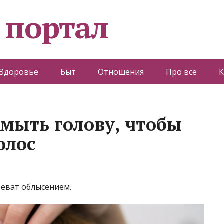
 портал
Здоровье
Быт
Отношения
Про все
К
 мыть голову, чтобы
олос
реват облысением.