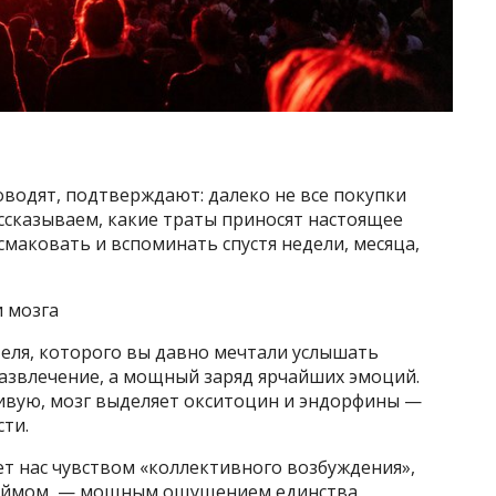
оводят, подтверждают: далеко не все покупки
ссказываем, какие траты приносят настоящее
 смаковать и вспоминать спустя недели, месяца,
и мозга
еля, которого вы давно мечтали услышать
развлечение, а мощный заряд ярчайших эмоций.
ивую, мозг выделяет окситоцин и эндорфины —
ти.
 нас чувством «коллективного возбуждения»,
еймом, — мощным ощущением единства