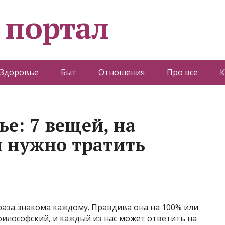
 портал
Здоровье
Быт
Отношения
Про все
К
ье: 7 вещей, на
 нужно тратить
фраза знакома каждому. Правдива она на 100% или
философский, и каждый из нас может ответить на