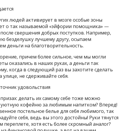
щается
угих людей активирует в мозге особые зоны
идет о так называемой «эйфории помощника» —
 после свершения добрых поступков. Например,
ую безделушку лучшему другу, осыпаем
ем деньги на благотворительность.
орение, причем более сильное, чем мы могли
еты оказались в наших руках, а деньги так
ому, когда в следующий раз вы захотите сделать
а улице, не сдерживайте себя.
сточник удовольствия
призах: делать их самому себе тоже можно
 в уютную кофейню за любимым напитком? Вперед!
венное постельное белье для себя любимого, так
адуйте себя, ведь вы этого достойны! Руки тянутся
м переплете, хотя есть более скромный аналог?
я на финансовой подушке, а вот на вашем