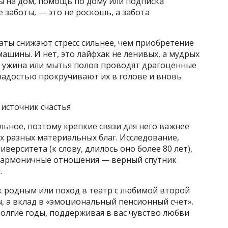
ды на дом, помощь по дому или подписка
 заботы, — это не роскошь, а забота
аты снижают стресс сильнее, чем приобретение
ашины. И нет, это лайфхак не ленивых, а мудрых
 ужина или мытья полов проводят драгоценные
радостью прокручивают их в голове и вновь
источник счастья
льное, поэтому крепкие связи для него важнее
ых разных материальных благ. Исследование,
ерситета (к слову, длилось оно более 80 лет),
 гармоничные отношения — верный спутник
.
к родным или поход в театр с любимой второй
, а вклад в «эмоциональный пенсионный счет».
олгие годы, поддерживая в вас чувство любви