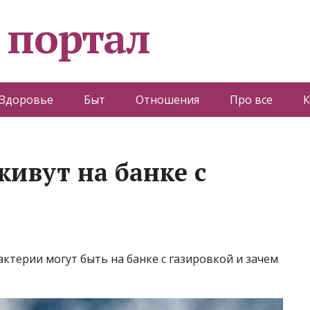
 портал
Здоровье
Быт
Отношения
Про все
К
живут на банке с
актерии могут быть на банке с газировкой и зачем