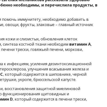
обенно необходимы, и перечислила продукты, в
и помочь иммунитету, необходимо добавить в
е, овощи, фрукты, злаковые – главный источник
я кожи и слизистых, обновления клеток
я, синтеза костной ткани необходим
витамин А
,
 печени трески, говяжьей печени, моркови,
а к инфекциям, усиления дезинтоксикационной
теросклероза, улучшения всасывания железа и
 С
, который содержится в шиповнике, черной
етрушке, укропе, брюссельской капусте.
ни, восстановления защитной миелиновой
го функционирования щитовидных и
амин D
, который содержится в печени трески,