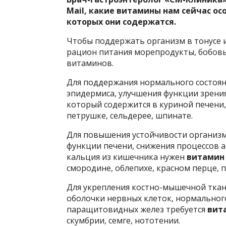
Mail, какие витамины нам сейчас ос
которых они содержатся.
Чтобы поддержать организм в тонусе 
рацион питания морепродукты, бобовы
витаминов.
Для поддержания нормального состояни
эпидермиса, улучшения функции зрени
который содержится в куриной печени,
петрушке, сельдерее, шпинате.
Для повышения устойчивости организм
функции печени, снижения процессов а
кальция из кишечника нужен
витамин
смородине, облепихе, красном перце, п
Для укрепления костно-мышечной тка
оболочки нервных клеток, нормально
паращитовидных желез требуется
вит
скумбрии, семге, нототении.