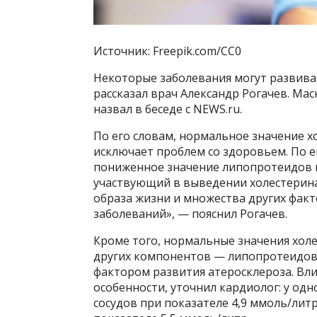
Источник: Freepik.com/CC0
Некоторые заболевания могут развива
рассказал врач Александр Рогачев. М
назвал в беседе с NEWS.ru.
По его словам, нормальное значение х
исключает проблем со здоровьем. По е
пониженное значение липопротеидов 
участвующий в выведении холестерина 
образа жизни и множества других факт
заболеваний», — пояснил Рогачев.
Кроме того, нормальные значения хол
других компонентов — липопротеидов
фактором развития атеросклероза. Вли
особенности, уточнил кардиолог: у од
сосудов при показателе 4,9 ммоль/литр