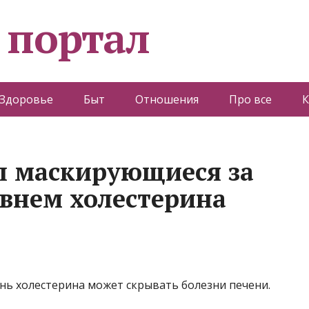
 портал
Здоровье
Быт
Отношения
Про все
К
л маскирующиеся за
внем холестерина
нь холестерина может скрывать болезни печени.