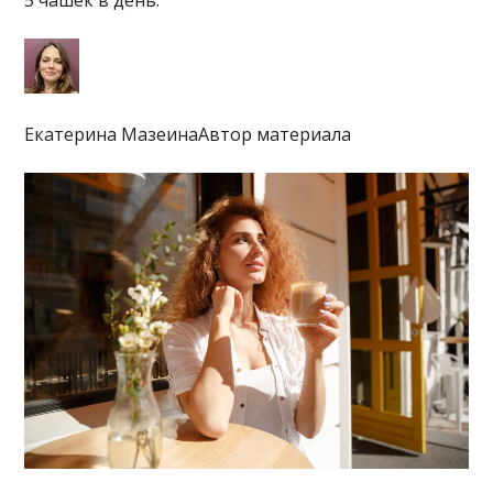
5 чашек в день.
Екатерина МазеинаАвтор материала