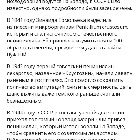
исследования ведутся на Западе, в СССР было
известно, однако подробности были засекречены.
В 1941 году Зинаида Ермольева выделила
из плесени микроорганизм Penicillium crustosum,
который и стал источником отечественного
пенициллина. Ей пришлось изучить почти 100
образцов плесени, прежде чем удалось найти
нужный.
В 1943 году первый советский пенициллин,
лекарство, названное «Крустозин», начали давать
раненым в госпиталях. Это помогло сократить
количество ампутаций, снизить смертность, дать
шанс выжить даже тем, кого раньше считали
безнадежным.
В 1944 году в СССР в составе ученой делегации
приехал тот самый Горвард Флори. Они привез
пенициллин, который использовали на Западе,
чтобы сравнить его с советским лекарством.
Работоспособность препаратов проверяли