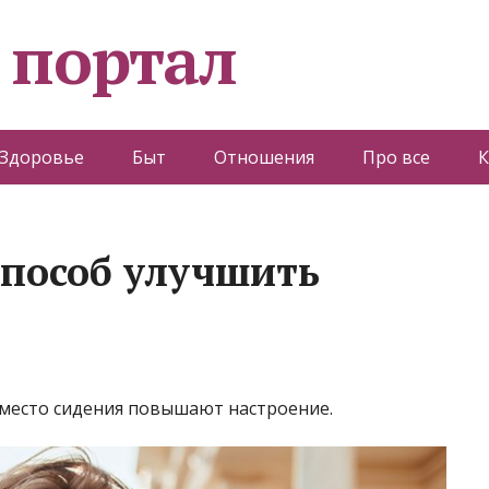
 портал
Здоровье
Быт
Отношения
Про все
К
способ улучшить
 вместо сидения повышают настроение.