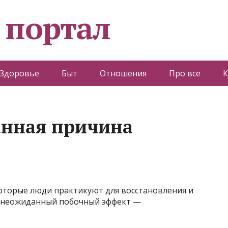
 портал
Здоровье
Быт
Отношения
Про все
К
анная причина
которые люди практикуют для восстановления и
ь неожиданный побочный эффект —