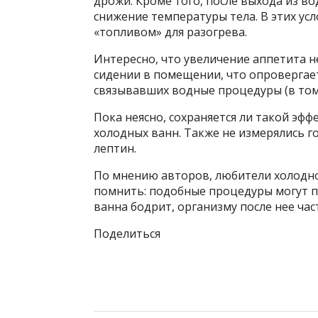
дрожи. Кроме того, после выхода из во
снижение температуры тела. В этих ус
«топливом» для разогрева.
Интересно, что увеличение аппетита н
сидении в помещении, что опровергае
связывавших водные процедуры (в том 
Пока неясно, сохраняется ли такой эф
холодных ванн. Также не измерялись г
лептин.
По мнению авторов, любители холодно
помнить: подобные процедуры могут п
ванна бодрит, организму после нее час
Поделиться