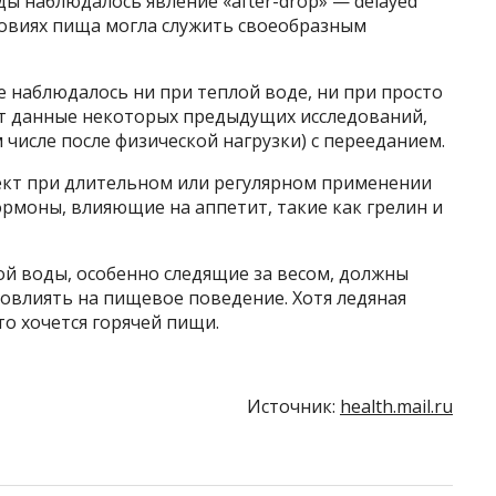
ды наблюдалось явление «after-drop» — delayed
ловиях пища могла служить своеобразным
е наблюдалось ни при теплой воде, ни при просто
т данные некоторых предыдущих исследований,
числе после физической нагрузки) с перееданием.
фект при длительном или регулярном применении
ормоны, влияющие на аппетит, такие как грелин и
й воды, особенно следящие за весом, должны
овлиять на пищевое поведение. Хотя ледяная
то хочется горячей пищи.
Источник:
health.mail.ru