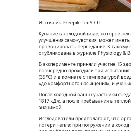
Источник: Freepik.com/CC0
Купание в холодной воде, которое не
улучшения самочувствия, может имет
провоцировать переедание. К такому 
опубликована в журнале Physiology & Be
В эксперименте приняли участие 15 зд
поочередно проходили три испытания: 
(35 °C) и в комнате с температурой воз
«до комфортного насыщения», и учены
После холодной ванны участники съеда
1817 кДж, а после пребывания в тепло
значимой.
Исследователи предполагают, что орг
потери тепла: при погружении в холод 