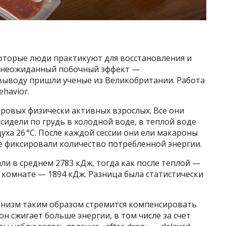
которые люди практикуют для восстановления и
ь неожиданный побочный эффект —
выводу пришли ученые из Великобритании. Работа
havior.
оровых физически активных взрослых. Все они
сидели по грудь в холодной воде, в теплой воде
духа 26 °C. После каждой сессии они ели макароны
е фиксировали количество потребленной энергии.
ли в среднем 2783 кДж, тогда как после теплой —
й комнате — 1894 кДж. Разница была статистически
анизм таким образом стремится компенсировать
он сжигает больше энергии, в том числе за счет