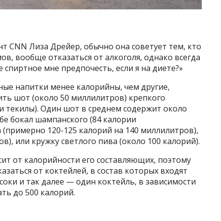
нт CNN Лиза Дрейер, обычно она советует тем, кто
ов, вообще отказаться от алкоголя, однако всегда
е спиртное мне предпочесть, если я на диете?»
ные напитки менее калорийны, чем другие,
ть шот (около 50 миллилитров) крепкого
ли текилы). Один шот в среднем содержит около
бе бокал шампанского (84 калории
а (примерно 120-125 калорий на 140 миллилитров),
в), или кружку светлого пива (около 100 калорий).
сит от калорийности его составляющих, поэтому
азаться от коктейлей, в состав которых входят
соки и так далее — один коктейль, в зависимости
ть до 500 калорий.