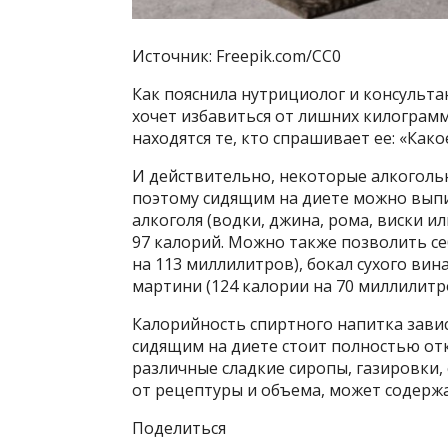
Источник: Freepik.com/CC0
Как пояснила нутрициолог и консульта
хочет избавиться от лишних килограмм
находятся те, кто спрашивает ее: «Како
И действительно, некоторые алкоголь
поэтому сидящим на диете можно выпи
алкоголя (водки, джина, рома, виски и
97 калорий. Можно также позволить се
на 113 миллилитров), бокал сухого вин
мартини (124 калории на 70 миллилитро
Калорийность спиртного напитка зави
сидящим на диете стоит полностью отк
различные сладкие сиропы, газировки, 
от рецептуры и объема, может содержа
Поделиться