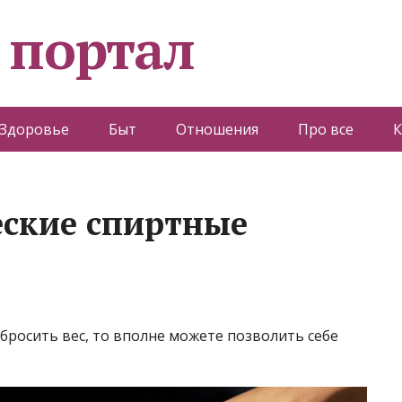
 портал
Здоровье
Быт
Отношения
Про все
К
еские спиртные
сбросить вес, то вполне можете позволить себе