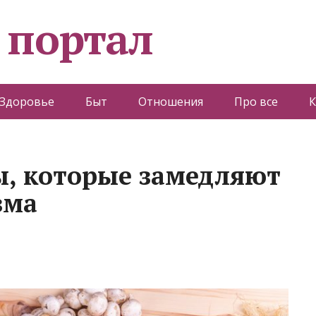
 портал
Здоровье
Быт
Отношения
Про все
К
, которые замедляют
зма