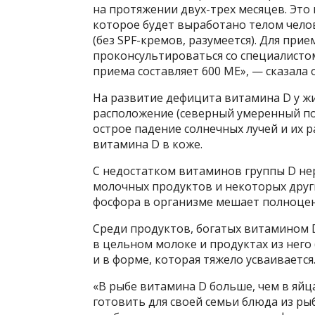
на протяжении двух-трех месяцев. Это
которое будет выработано телом челов
(без SPF-кремов, разумеется). Для пр
проконсультироваться со специалисто
приема составляет 600 МЕ», — сказала 
На развитие дефицита витамина D у ж
расположение (северный умеренный по
острое падение солнечных лучей и их 
витамина D в коже.
С недостатком витаминов группы D не
молочных продуктов и некоторых друг
фосфора в организме мешает полноцен
Среди продуктов, богатых витамином 
в цельном молоке и продуктах из него 
и в форме, которая тяжело усваивается
«В рыбе витамина D больше, чем в яйц
готовить для своей семьи блюда из рыб