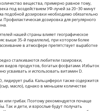
 количество вещества, примерно равное тому,
ека под воздействием УФ-лучей за 20−30 минут
иема подобной дозировки необходимо обязательно
м. Профилактическая дозировка для регулярного
она.
ителей нашей страны влияет географическое
яс выше 35-й параллели), при котором более
рассеивание в атмосфере препятствует выработке
редко сталкиваются любители газировки,
их видов продуктов, богатых фосфатами. Избыток
но усваивать и использовать витамин D.
D, лидирует рыба. Кальциферол также содержится
(сыр, масло), однако в меньшем количестве
.
ах или грибах. Поэтому рекомендуется почаще
ы. Так и дети, и взрослые будут получать