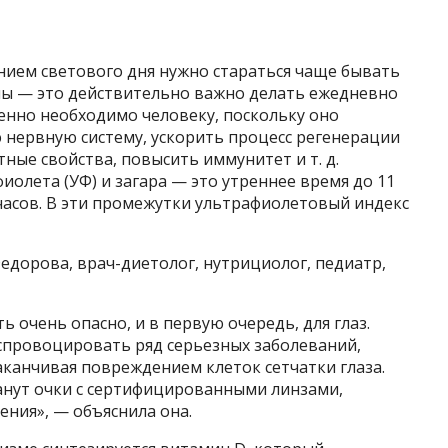
нием светового дня нужно стараться чаще бывать
нны — это действительно важно делать ежедневно
енно необходимо человеку, поскольку оно
 нервную систему, ускорить процесс регенерации
ные свойства, повысить иммунитет и т. д.
иолета (УФ) и загара — это утреннее время до 11
 часов. В эти промежутки ультрафиолетовый индекс
Федорова, врач-диетолог, нутрициолог, педиатр,
 очень опасно, и в первую очередь, для глаз.
 спровоцировать ряд серьезных заболеваний,
аканчивая повреждением клеток сетчатки глаза.
анут очки с сертифицированными линзами,
ния», — объяснила она.