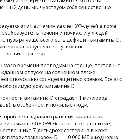
изме синтезируется витамин D, который
нечный день мы чувствуем себя существенно
разуется этот витамин за счет УФ-лучей в коже
преобразуется в печени и почках, и у людей
ого пузыря чаще всего есть дефицит витамина D,
кишечника нарушено его усвоение
— заявила эксперт.
мы мало времени проводим на солнце, постоянно
ожданном отпуске на солнечном пляже
чей с помощью солнцезащитных кремов. Все это
необходимую дозу витамина D.
аточности витамина D страдает 1 миллиард
дов), в особенности пожилые люди.
я проблема здравоохранения, вызванная
 витамина D3 (80−90% запасов в организме)
шественника 7-дегидрохолестерина в коже.
их гиповитаминозом D — 10 000 МЕ ежедневно