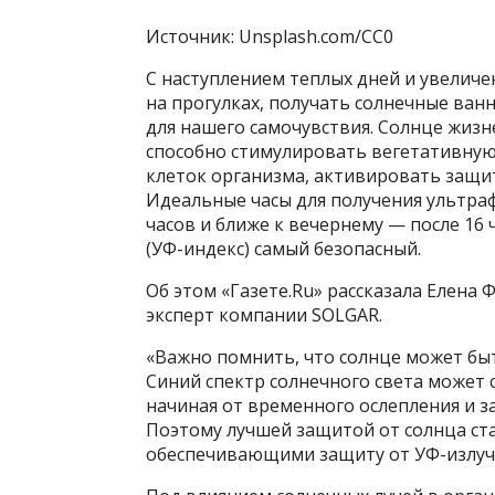
Источник: Unsplash.com/CC0
С наступлением теплых дней и увеличе
на прогулках, получать солнечные ва
для нашего самочувствия. Солнце жизн
способно стимулировать вегетативную
клеток организма, активировать защит
Идеальные часы для получения ультраф
часов и ближе к вечернему — после 16
(УФ-индекс) самый безопасный.
Об этом «Газете.Ru» рассказала Елена 
эксперт компании SOLGAR.
«Важно помнить, что солнце может быть
Синий спектр солнечного света может
начиная от временного ослепления и з
Поэтому лучшей защитой от солнца ст
обеспечивающими защиту от УФ-излуче