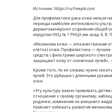
Источник: https://ru.freepik.com
Для профилактики рака кожи нельзя нах
периода наиболее интенсивного ультра
дерматовенеролог отделения общей он
хирургии НКЦ № 1 РНЦХ им. акад. Б. В.
«Меланома кожи — злокачественная оп
клеток) кожи. Профилактика — лучше
средств с фильтрами широкого спектр
защищают кожу от солнечных лучей», 
Кроме того, по ее словам, нужно нос
лучей. Это рубашки с длинными рукав
очки.
«Эту культуру важно прививать детям 
отношение к своему организму, наблю
родинки, изменение их внешнего вида)
поможет избежать развития меланомы 