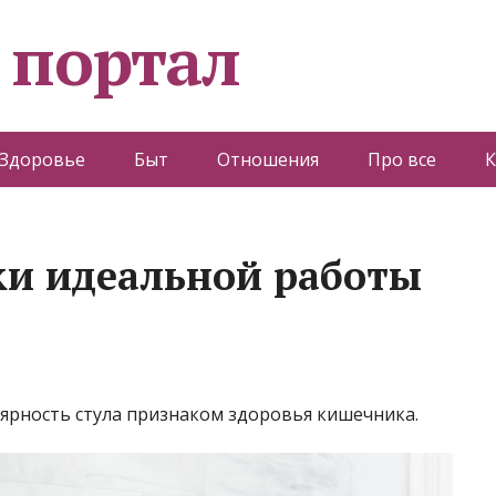
 портал
Здоровье
Быт
Отношения
Про все
К
ки идеальной работы
лярность стула признаком здоровья кишечника.