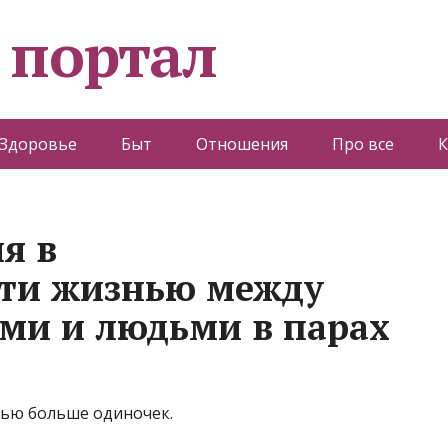
 портал
Здоровье
Быт
Отношения
Про все
К
я в
сти жизнью между
ми и людьми в парах
нью больше одиночек.