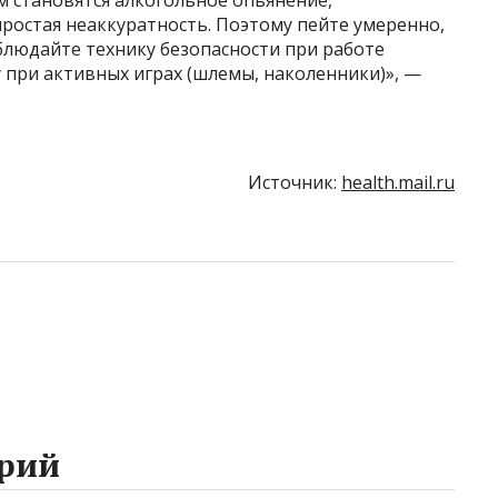
м становятся алкогольное опьянение,
ростая неаккуратность. Поэтому пейте умеренно,
облюдайте технику безопасности при работе
 при активных играх (шлемы, наколенники)», —
Источник:
health.mail.ru
рий