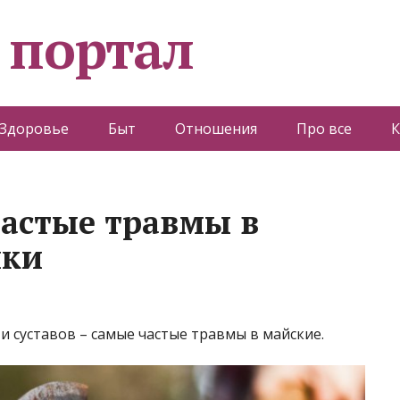
 портал
Здоровье
Быт
Отношения
Про все
К
астые травмы в
ики
и суставов – самые частые травмы в майские.