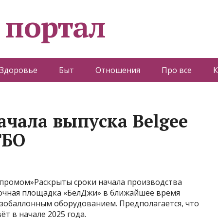
 портал
Здоровье
Быт
Отношения
Про все
К
ачала выпуска Belgee
ГБО
азпромом»Раскрыты сроки начала производства
орочная площадка «БелДжи» в ближайшее время
азобаллонным оборудованием. Предполагается, что
т в начале 2025 года.