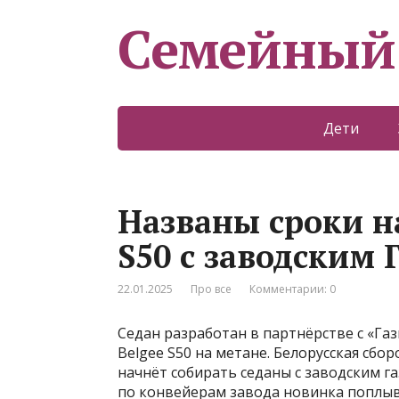
Семейный
Дети
Названы сроки н
S50 с заводским 
22.01.2025
Про все
Комментарии: 0
Седан разработан в партнёрстве с «Г
Belgee S50 на метане. Белорусская сб
начнёт собирать седаны с заводским г
по конвейерам завода новинка поплывё