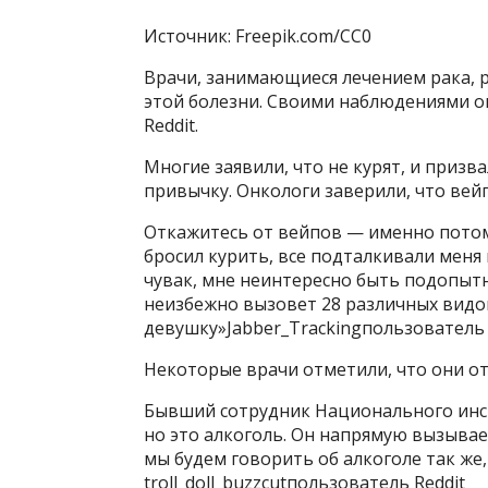
Источник: Freepik.com/CC0
Врачи, занимающиеся лечением рака, 
этой болезни. Своими наблюдениями о
Reddit.
Многие заявили, что не курят, и приз
привычку. Онкологи заверили, что вейп
Откажитесь от вейпов — именно потому
бросил курить, все подталкивали меня п
чувак, мне неинтересно быть подопыт
неизбежно вызовет 28 различных видов 
девушку»Jabber_Trackingпользователь 
Некоторые врачи отметили, что они от
Бывший сотрудник Национального инст
но это алкоголь. Он напрямую вызывае
мы будем говорить об алкоголе так же,
troll_doll_buzzcutпользователь Reddit