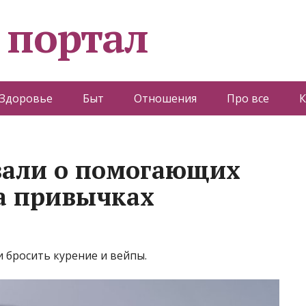
 портал
Здоровье
Быт
Отношения
Про все
К
зали о помогающих
а привычках
и бросить курение и вейпы.