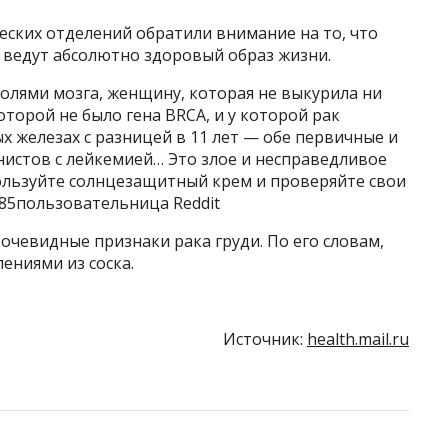
еских отделений обратили внимание на то, что
 ведут абсолютно здоровый образ жизни.
холями мозга, женщину, которая не выкурила ни
оторой не было гена BRCA, и у которой рак
ых железах с разницей в 11 лет — обе первичные и
онистов с лейкемией… Это злое и несправедливое
ользуйте солнцезащитный крем и проверяйте свои
485пользовательница Reddit
очевидные признаки рака груди. По его словам,
ениями из соска.
Источник:
health.mail.ru