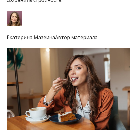
сохранить стройность.
Екатерина МазеинаАвтор материала