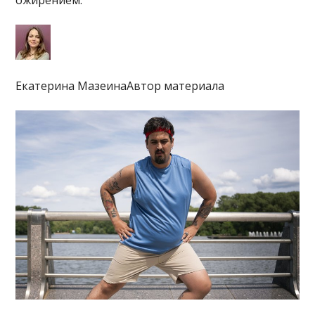
ожирением.
Екатерина МазеинаАвтор материала