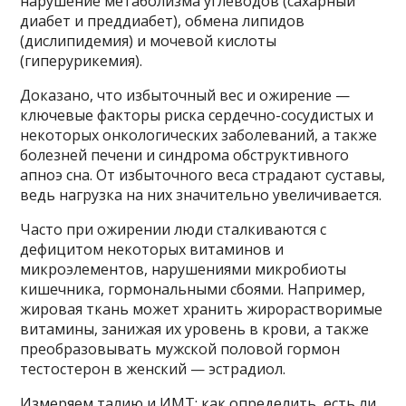
нарушение метаболизма углеводов (сахарный
диабет и преддиабет), обмена липидов
(дислипидемия) и мочевой кислоты
(гиперурикемия).
Доказано, что избыточный вес и ожирение —
ключевые факторы риска сердечно-сосудистых и
некоторых онкологических заболеваний, а также
болезней печени и синдрома обструктивного
апноэ сна. От избыточного веса страдают суставы,
ведь нагрузка на них значительно увеличивается.
Часто при ожирении люди сталкиваются с
дефицитом некоторых витаминов и
микроэлементов, нарушениями микробиоты
кишечника, гормональными сбоями. Например,
жировая ткань может хранить жирорастворимые
витамины, занижая их уровень в крови, а также
преобразовывать мужской половой гормон
тестостерон в женский — эстрадиол.
Измеряем талию и ИМТ: как определить, есть ли