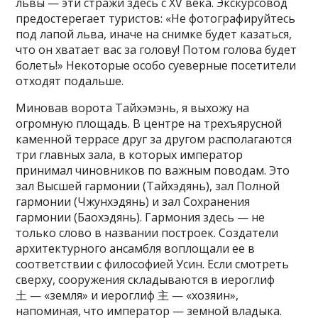
львы — эти стражи здесь с XV века. Экскурсовод
предостерегает туристов: «Не фотографируйтесь
под лапой льва, иначе на снимке будет казаться,
что он хватает вас за голову! Потом голова будет
болеть!» Некоторые особо суеверные посетители
отходят подальше.
Миновав ворота Тайхэмэнь, я выхожу на
огромную площадь. В центре на трехъярусной
каменной террасе друг за другом располагаются
три главных зала, в которых император
принимал чиновников по важным поводам. Это
зал Высшей гармонии (Тайхэдянь), зал Полной
гармонии (Чжунхэдянь) и зал Сохранения
гармонии (Баохэдянь). Гармония здесь — не
только слово в названии построек. Создатели
архитектурного ансамбля воплощали ее в
соответствии с философией Усин. Если смотреть
сверху, сооружения складываются в иероглиф
土 — «земля» и иероглиф 主 — «хозяин»,
напоминая, что император — земной владыка.