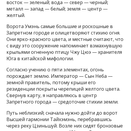
восток — зеленый; вода — север — черный;
металл — запад — белый; земля — центр —
желтый.
Ворота Умэнь самые большие и роскошные в
Запретном городе и олицетворяют стихию огня.
Они ярко-красного цвета, и местные считают, что
с виду это сооружение напоминает взмахнувшую
крыльями огненную птицу Чжу Цюэ — хранителя
Юга в китайской мифологии.
Согласно учению о пяти элементах, огонь
порождает землю. Император — Сын Неба —
земной правитель, потому крыши его
резиденции покрыты черепицей желтого цвета.
Свернув карту, я направляюсь в центр
Запретного города — средоточие стихии земли.
Путь неблизкий; сначала нужно дойти до ворот
Высшей гармонии Тайхэмэнь, перебравшись
через реку Цзиньшуй. Возле них сидят бронзовые