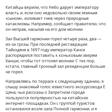
Китайцы верили, что Небо дарует императору
власть и, если оно недовольно своим земным
«сыном», изливает гнев через природные
катаклизмы. Например, сообщает правителю, что
он неправ, насылая на его дом молнии.
Зал Высшей гармонии горел четыре раза, два —
из-за грозы. При последней реставрации
Тайхэдяня в 1697 году император Канси
распорядился поставить к коньковым зверям
Ханши, чтобы тот отгонял молнии. С тех пор,
кстати, главный тронный зал резиденции больше
не горел.
Направляясь по террасе к следующему зданию, я
слышу знакомый голос известного экскурсовода Е
Цяна, чьи рассказы о Запретном городе
пользуются популярностью на китайских
интернет-площадках. Он с группой туристов
остановился возле зала Полной гармонии, и я