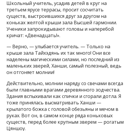
Школьный учитель, усадив детей в круг на
третьем ярусе террасы, просит сосчитать
существ, выстроившихся друг за другом на
коньках желтой крыши зала Высшей гармонии.
Ученики запрокидывают головы и наперебой
кричат: «Двенадцать!».
— Верно, — улыбается учитель. — Только на
крыше зала Тайхэдянь их так много! Они все
наделены магическими силами, но последний из
маленьких зверей, Ханши, самый полезный, ведь
он отгоняет молнии!
Действительно, молнии наряду со свечами всегда
были главными врагами деревянного зодчества.
Здания вспыхивали как спички и сгорали дотла. Я
тоже принялась высматривать Ханши —
крылатого божка с головой обезьяны и мечом в
руках. Вот он, в самом конце ряда коньковых
существ, перед более крупным зверем — рогатым
Цяншоу.