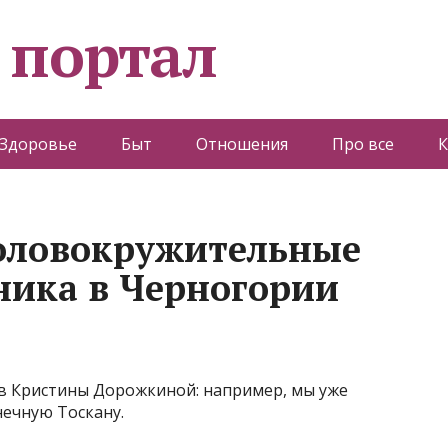
 портал
Здоровье
Быт
Отношения
Про все
К
головокружительные
ника в Черногории
ов Кристины Дорожкиной: например, мы уже
нечную Тоскану.