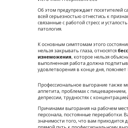
Об этом предупреждает посетителей са
всей серьезностью отнестись к призна
связанные с работой стресс и усталост
патология.
К основным симптомам этого состояния
нельзя закрывать глаза, относятся
бес
изнеможения
, которое нельзя объяс
выполненная работа должна подпитыв
удовлетворения в конце дня, поясняет 
Профессиональное выгорание также мо
аппетита, проблемах с пищеварением,
депрессии, трудностях с концентрацие
Причинами выгорания на рабочем месте
персонала, постоянные переработки. В
значимости того, что вам приходится д
прямой путь к профессиональному вы