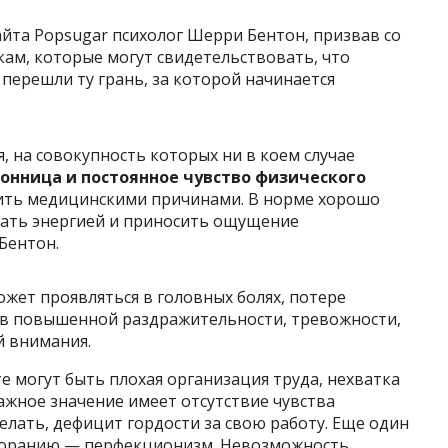
йта Popsugar психолог Шерри Бентон, призвав со
кам, которые могут свидетельствовать, что
ь перешли ту грань, за которой начинается
, на совокупность которых ни в коем случае
сонница и постоянное чувство физического
нить медицинскими причинами. В норме хорошо
ать энергией и приносить ощущение
Бентон.
жет проявляться в головных болях, потере
 в повышенной раздражительности, тревожности,
й внимания.
 могут быть плохая организация труда, нехватка
ажное значение имеет отсутствие чувства
елать, дефицит гордости за свою работу. Еще один
горанию — перфекционизм. Невозможность