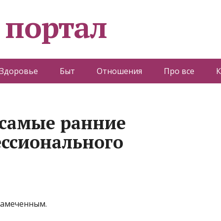
 портал
Здоровье
Быт
Отношения
Про все
К
 самые ранние
ссионального
езамеченным.