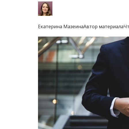
Екатерина МазеинаАвтор материалаЧт