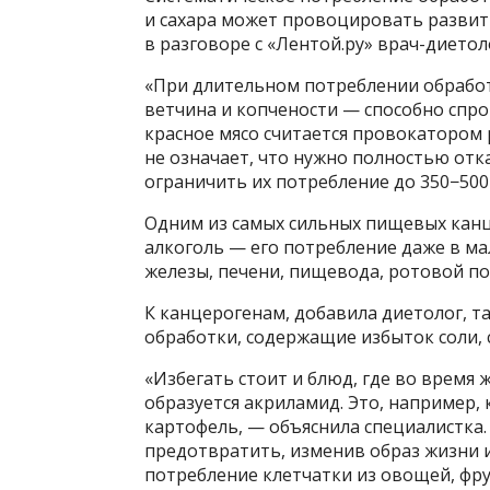
и сахара может провоцировать развит
в разговоре с «Лентой.ру» врач-дието
«При длительном потреблении обработа
ветчина и копчености — способно спр
красное мясо считается провокатором 
не означает, что нужно полностью отк
ограничить их потребление до 350−500
Одним из самых сильных пищевых канц
алкоголь — его потребление даже в м
железы, печени, пищевода, ротовой пол
К канцерогенам, добавила диетолог, т
обработки, содержащие избыток соли, 
«Избегать стоит и блюд, где во время
образуется акриламид. Это, например,
картофель, — объяснила специалистка.
предотвратить, изменив образ жизни и
потребление клетчатки из овощей, фру