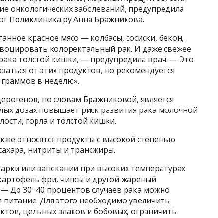
ие онкологических заболеваний, предупредила
лог Поликлиника.ру Анна Бражникова.
нное красное мясо — колбасы, сосиски, бекон,
овоцировать колоректальный рак. И даже свежее
рака толстой кишки, — предупредила врач. — Это
азаться от этих продуктов, но рекомендуется
 граммов в неделю».
ерогенов, по словам Бражниковой, является
алых дозах повышает риск развития рака молочной
ости, горла и толстой кишки.
акже относятся продукты с высокой степенью
сахара, нитриты и трансжиры.
 жарки или запекании при высоких температурах
 картофель фри, чипсы и другой жареный
 — До 30−40 процентов случаев рака можно
 питание. Для этого необходимо увеличить
ктов, цельных злаков и бобовых, ограничить