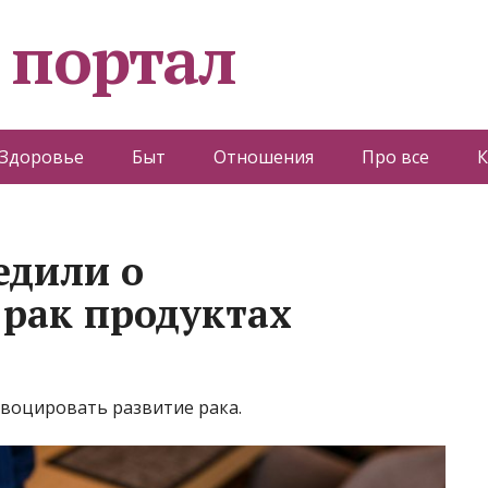
 портал
Здоровье
Быт
Отношения
Про все
К
едили о
рак продуктах
воцировать развитие рака.